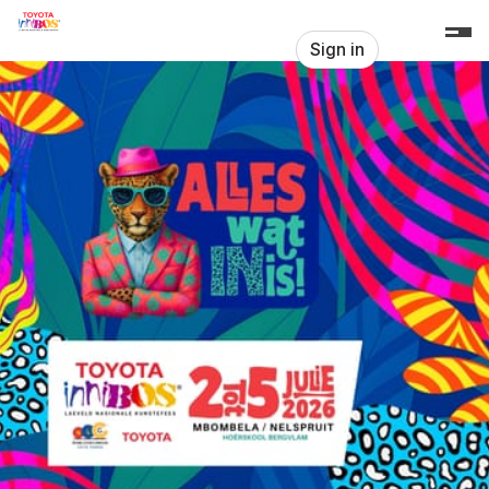
Skip header
Innibos
Sign in