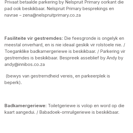
Privaat betaalde parkering by Nelspruit Primary oorkant die 
pad ook beskikbaar. Nelspruit Primary besprekings en 
navrae – zena@nelspruitprimary.co.za
Fasiliteite vir gestremdes
: Die feesgronde is ongelyk en 
meestal onverhard, en is nie ideaal geskik vir rolstoele nie. / 
Toeganklike badkamergeriewe is beskikbaar. / Parkering vir 
gestremdes is beskikbaar. Bespreek asseblief by Andy by 
andy@innibos.co.za
 (bewys van gestremdheid vereis, en parkeerplek is 
beperk).
Badkamergeriewe
: Toiletgeriewe is volop en word op die 
kaart aangedui. / Babadoek-omruilgeriewe is beskikbaar.