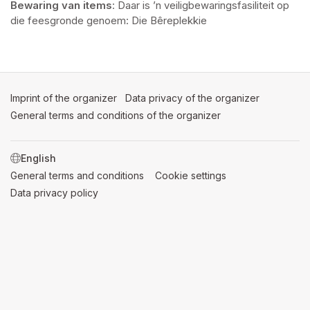
Bewaring van items
: Daar is ’n veiligbewaringsfasiliteit op 
die feesgronde genoem: Die Bêreplekkie
Imprint of the organizer
(opens in a new tab)
Data privacy of the organizer
(opens in 
General terms and conditions of the organizer
(opens in a new ta
SWITCH LANGUAGE
General terms and conditions
(opens in a new tab)
Cookie settings
(opens in a new t
Data privacy policy
(opens in a new tab)