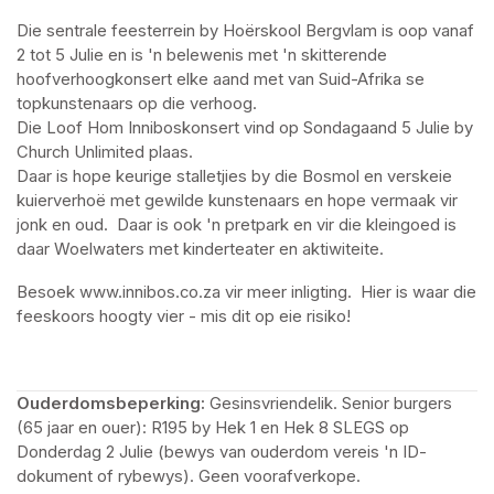
Die sentrale feesterrein by Hoërskool Bergvlam is oop vanaf 
2 tot 5 Julie en is 'n belewenis met 'n skitterende 
hoofverhoogkonsert elke aand met van Suid-Afrika se 
topkunstenaars op die verhoog.  

Die Loof Hom Inniboskonsert vind op Sondagaand 5 Julie by 
Church Unlimited plaas.

Daar is hope keurige stalletjies by die Bosmol en verskeie 
kuierverhoë met gewilde kunstenaars en hope vermaak vir 
jonk en oud.  Daar is ook 'n pretpark en vir die kleingoed is 
daar Woelwaters met kinderteater en aktiwiteite.
Besoek www.innibos.co.za vir meer inligting.  Hier is waar die 
feeskoors hoogty vier - mis dit op eie risiko!
Ouderdomsbeperking:
 Gesinsvriendelik. Senior burgers 
(65 jaar en ouer): R195 by Hek 1 en Hek 8 SLEGS op 
Donderdag 2 Julie (bewys van ouderdom vereis 'n ID- 
dokument of rybewys). Geen voorafverkope. 