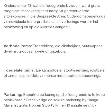
Kinders onder 13 wat die feesgronde bywoon, word gratis 
toegelaat, maar kaartjies is nodig vir gereserveerde 
sitplekopsies in die Bespreekte Area. Ouderdomsbeperkings 
vir individuele teaterproduksies en vertonings word in hul 
beskrywing en op die kaartjies aangedui.
Verbode items:
 Troeteldiere, eie alkohol/kos, vuurwapens, 
dwelms, groot sambrele of gazebo’s.
Toegelate items:
 Eie kampstoele, stootwaentjies, rolstoele 
of ander hulpmiddels vir mense met mobiliteitsbeperkings.
Parkering:
 Beperkte parkering op die feesgronde is te koop 
beskikbaar. / Gratis veilige en sekure parkering by I’langa 
Mall met gratis Hop en Stop (3 km en 10 minute se rit). / 